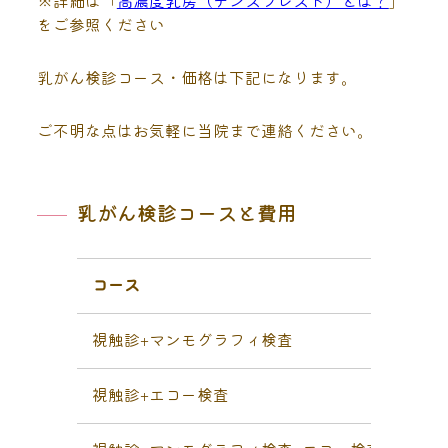
※詳細は「
高濃度乳房（デンスブレスト）とは？
」
をご参照ください
乳がん検診コース・価格は下記になります。
ご不明な点はお気軽に当院まで連絡ください。
乳がん検診コースと費用
コース
料
視触診+マンモグラフィ検査
￥
視触診+エコー検査
￥